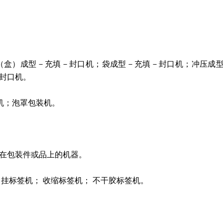
：箱（盒）成型－充填－封口机；袋成型－充填－封口机；冲压成
封口机。
装机；泡罩包装机。
在包装件或品上的机器。
挂标签机； 收缩标签机； 不干胶标签机。