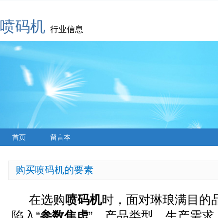
喷码机
行业信息
首页
留言本
购买喷码机的要素
在选购
喷码机
时，面对琳琅满目的
陷入“
参数焦虑
”。产品类型、生产需