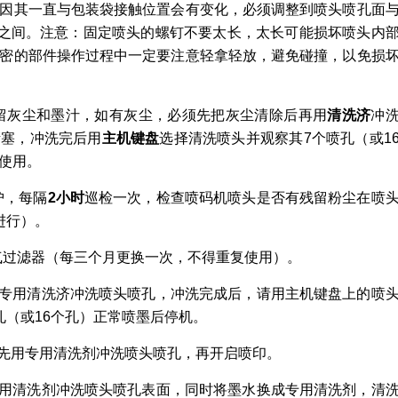
因其一直与包装袋接触位置会有变化，必须调整到喷头喷孔面
之间。注意：固定喷头的螺钉不要太长，太长可能损坏喷头内
密的部件操作过程中一定要注意轻拿轻放，避免碰撞，以免损
留灰尘和墨汁，如有灰尘，必须先把灰尘清除后再用
清洗济
冲
堵塞，冲洗完后用
主机键盘
选择清洗喷头并观察其7个喷孔（或1
使用。
护，每隔
2小时
巡检一次，检查喷码机喷头是否有残留粉尘在喷
进行）。
气过滤器（每三个月更换一次，不得重复使用）。
用专用清洗济冲洗喷头喷孔，冲洗完成后，请用主机键盘上的喷
孔（或16个孔）正常喷墨后停机。
请先用专用清洗剂冲洗喷头喷孔，再开启喷印。
专用清洗剂冲洗喷头喷孔表面，同时将墨水换成专用清洗剂，清