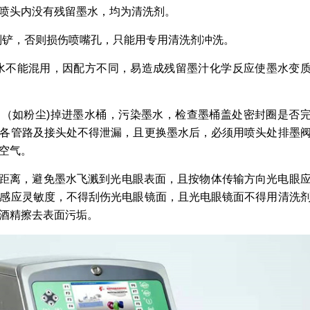
喷头内没有残留墨水，均为清洗剂。
刮铲，否则损伤喷嘴孔，只能用专用清洗剂冲洗。
水不能混用，因配方不同，易造成残留墨汁化学反应使墨水变
物（如粉尘)掉进墨水桶，污染墨水，检查墨桶盖处密封圈是否
各管路及接头处不得泄漏，且更换墨水后，必须用喷头处排墨
空气。
距离，避免墨水飞溅到光电眼表面，且按物体传输方向光电眼
感应灵敏度，不得刮伤光电眼镜面，且光电眼镜面不得用清洗
酒精擦去表面污垢。