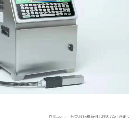
作者:admin
分类:喷码机系列
浏览:725
评论:
|
|
|