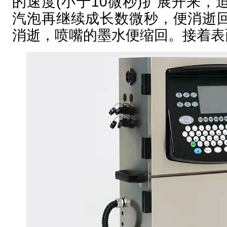
的速度(小于10微秒)扩展开来
汽泡再继续成长数微秒，便消逝
消逝，喷嘴的墨水便缩回。接着表